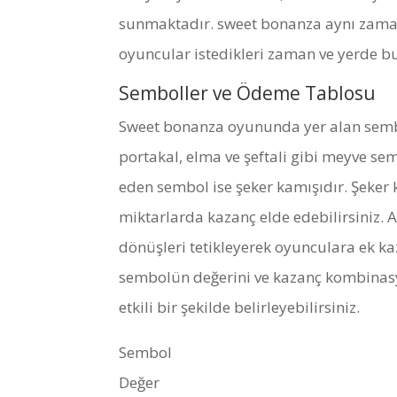
sunmaktadır. sweet bonanza aynı zama
oyuncular istedikleri zaman ve yerde bu
Semboller ve Ödeme Tablosu
Sweet bonanza oyununda yer alan sembo
portakal, elma ve şeftali gibi meyve sem
eden sembol ise şeker kamışıdır. Şeker
miktarlarda kazanç elde edebilirsiniz. A
dönüşleri tetikleyerek oyunculara ek k
sembolün değerini ve kazanç kombinasyo
etkili bir şekilde belirleyebilirsiniz.
Sembol
Değer