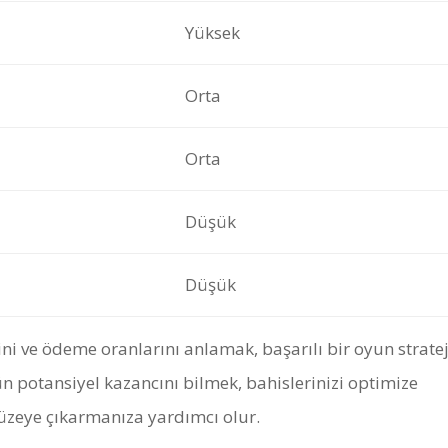
Yüksek
Orta
Orta
Düşük
Düşük
i ve ödeme oranlarını anlamak, başarılı bir oyun stratej
n potansiyel kazancını bilmek, bahislerinizi optimize
üzeye çıkarmanıza yardımcı olur.