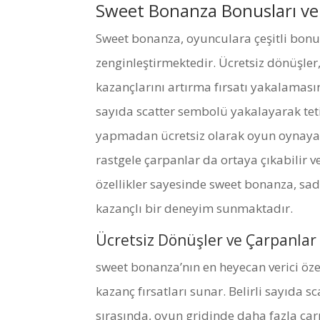
Sweet Bonanza Bonusları ve 
Sweet bonanza, oyunculara çeşitli bonu
zenginleştirmektedir. Ücretsiz dönüşler,
kazançlarını artırma fırsatı yakalamasın
sayıda scatter sembolü yakalayarak teti
yapmadan ücretsiz olarak oyun oynayabil
rastgele çarpanlar da ortaya çıkabilir v
özellikler sayesinde sweet bonanza, sa
kazançlı bir deneyim sunmaktadır.
Ücretsiz Dönüşler ve Çarpanlar
sweet bonanza’nın en heyecan verici öze
kazanç fırsatları sunar. Belirli sayıda 
sırasında, oyun gridinde daha fazla çar