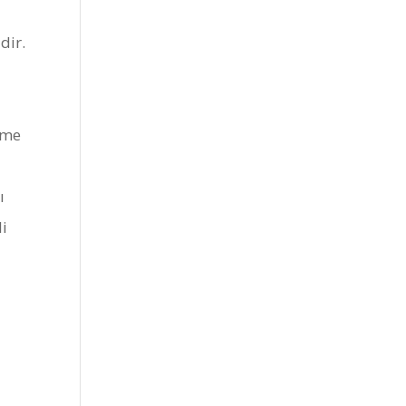
dir.
deme
ı
li