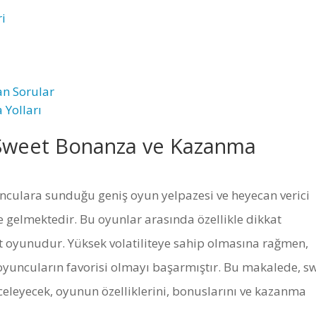
ri
an Sorular
 Yolları
i Sweet Bonanza ve Kazanma
culara sunduğu geniş oyun yelpazesi ve heyecan verici
 gelmektedir. Bu oyunlar arasında özellikle dikkat
t oyunudur. Yüksek volatiliteye sahip olmasına rağmen,
oyuncuların favorisi olmayı başarmıştır. Bu makalede, s
celeyecek, oyunun özelliklerini, bonuslarını ve kazanma