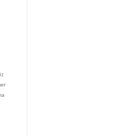
iz
her
ha