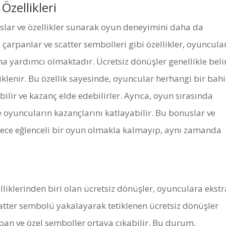
Özellikleri
slar ve özellikler sunarak oyun deneyimini daha da
 çarpanlar ve scatter sembolleri gibi özellikler, oyuncula
a yardımcı olmaktadır. Ücretsiz dönüşler genellikle belir
klenir. Bu özellik sayesinde, oyuncular herhangi bir bahi
ir ve kazanç elde edebilirler. Ayrıca, oyun sırasında
e oyuncuların kazançlarını katlayabilir. Bu bonuslar ve
dece eğlenceli bir oyun olmakla kalmayıp, aynı zamanda
lliklerinden biri olan ücretsiz dönüşler, oyunculara ekstr
scatter sembolü yakalayarak tetiklenen ücretsiz dönüşler
pan ve özel semboller ortaya çıkabilir. Bu durum,