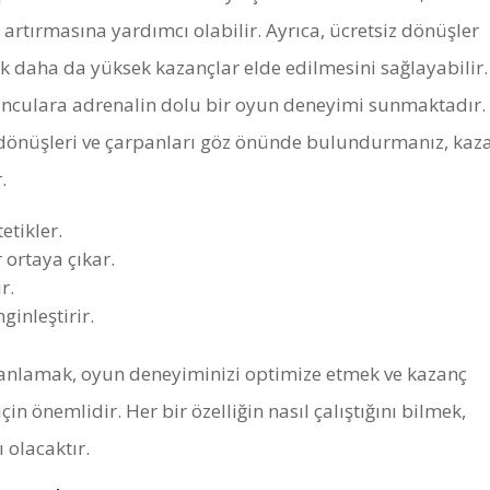
artırmasına yardımcı olabilir. Ayrıca, ücretsiz dönüşler
ak daha da yüksek kazançlar elde edilmesini sağlayabilir
unculara adrenalin dolu bir oyun deneyimi sunmaktadır.
z dönüşleri ve çarpanları göz önünde bulundurmanız, kaz
.
etikler.
 ortaya çıkar.
r.
inleştirir.
 anlamak, oyun deneyiminizi optimize etmek ve kazanç
in önemlidir. Her bir özelliğin nasıl çalıştığını bilmek,
 olacaktır.