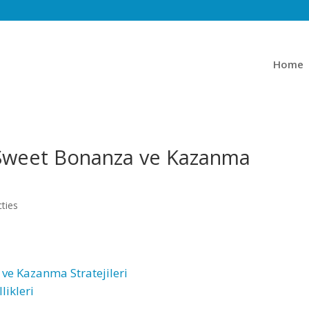
Home
i Sweet Bonanza ve Kazanma
ties
 ve Kazanma Stratejileri
ikleri