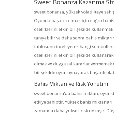
Sweet Bonanza Kazanma Stra
sweet bonanza, yüksek volatiliteye sahi
Oyunda başarılı olmak için doğru bahis
özelliklerini etkin bir şekilde kullanm
tanıyabilir ve daha sonra bahis miktarın
tablosunu inceleyerek hangi sembolleri
özelliklerini etkin bir şekilde kullanara
olmak ve duygusal kararlar vermemek de 
bir şekilde oyun oynayarak başarılı olabi
Bahis Miktarı ve Risk Yönetimi
sweet bonanza’da bahis miktarı, oyun d
etkiye sahiptir. Yüksek bahis miktarları
zamanda daha yüksek risk de taşır. Düş